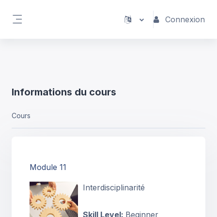
Passer au contenu principal
https://youtu.be/EG2bnwZEUQA
Connexion
Panneau latéral
Informations du cours
Cours
Module 11
Interdisciplinarité
Skill Level
:
Beginner